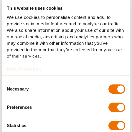
bei mobilitätsbezogenen Leistungsanforderungen für
This website uses cookies
Land- und Seeplattformen. Diese etablierte
We use cookies to personalise content and ads, to
Marktpräsenz und der Zugang zu wichtigen Kunden,
provide social media features and to analyse our traffic.
politischen Behörden und lokalem Produktions-Know-
We also share information about your use of our site with
how gewährleisten eine schnelle Einführung und
our social media, advertising and analytics partners who
Skalierbarkeit. Zu den Zielmärkten gehören die USA,
may combine it with other information that you’ve
Großbritannien, Frankreich, Italien, Indien und der
provided to them or that they’ve collected from your use
Nahe Osten, wo die Modernisierungsanstrengungen
of their services.
und die Nachfrage nach autonomen Funktionen
zunehmen.
Data Protection
Industrialisierung der Versorgung für die
Consent
DefenceTech-Anforderungen von morgen
Necessary
Selection
Die Partnerschaft zwischen RENK und ARX Robotics
spiegelt die gemeinsame Überzeugung wider, dass die
Preferences
Verteidigung auf der Grundlage von kampferprobten
Systemen softwaredefiniert wird. Gemeinsam werden
Statistics
die beiden Partner das digitale Grundgerüst für