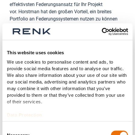
effektivsten Federungsansatz für Ihr Projekt
vor. Horstman hat den großen Vorteil, ein breites
Portfolio an Federungssystemen nutzen zu können
und gleichzeitig über die Erfahrung und Fähigkeit zu
verfügen, Komponenten für spezifische Anforderungen
anzupassen.
Mit über 110 Jahren Erfahrung im Bereich der
This website uses cookies
Federung können wir im Vorfeld Vergleiche zwischen
We use cookies to personalise content and ads, to
unseren verschiedenen Lösungen anstellen, sodass
provide social media features and to analyse our traffic.
der Endverbraucher eine fundierte Entscheidung
We also share information about your use of our site with
treffen kann.
our social media, advertising and analytics partners who
may combine it with other information that you’ve
provided to them or that they’ve collected from your use
of their services.
Data Protection
Consent