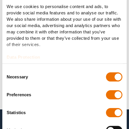
Lebensdauer der Maschinen sind möglich. Unsere
We use cookies to personalise content and ads, to
Service-Pakete halten, was sie versprechen und bieten
provide social media features and to analyse our traffic.
Ihnen die Sicherheit und Zuverlässigkeit eines OEM-
We also share information about your use of our site with
Herstellers mit einem Service nach Plan.
our social media, advertising and analytics partners who
may combine it with other information that you’ve
provided to them or that they’ve collected from your use
of their services.
Data Protection
Consent
Necessary
Selection
Preferences
Statistics