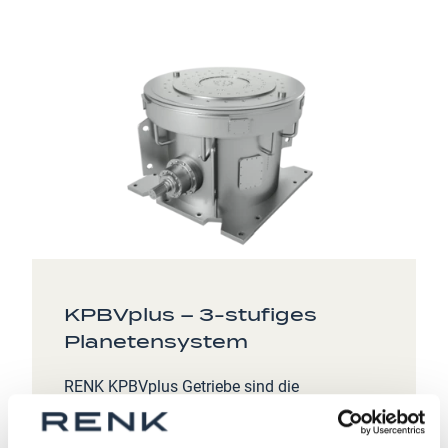
KPBVplus – 3-stufiges
Planetensystem
RENK KPBVplus Getriebe sind die
Antriebslösung für VRM für Zement und
Mineralien.