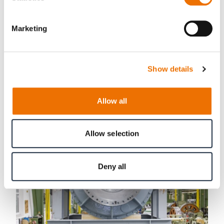
RENK iKPAV-Geräte sind die klassische
Antriebslösung für Vertikalmühlen für Kohle
Marketing
und kleinere Rohmaterialien sowie
Mineralien.
Show details
Mehr Information
Allow all
Allow selection
Deny all