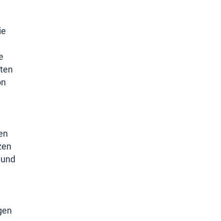
ie
e
kten
on
en
zen
 und
gen