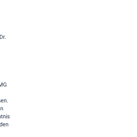
Dr.
TMG
sen.
en
tnis
rden