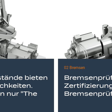
02 Bremsen
tände bieten
Bremsenprüf
chkeiten.
Zertifizierun
n nur "The
Bremsenprüfu