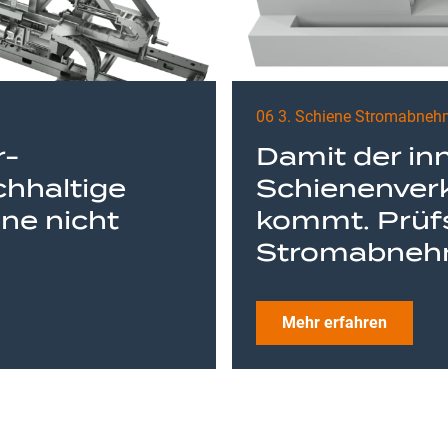
06 3. Schiene Stromabneh
r-
Damit der in
chhaltige
Schienenverk
ne nicht
kommt. Prüf
Stromabnehm
Mehr erfahren