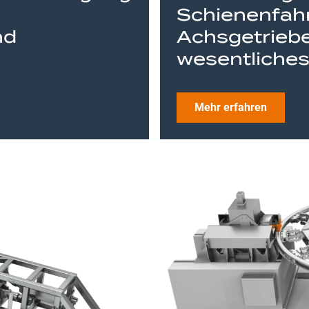
Schienenfah
nd
Achsgetriebe
wesentliches
Mehr erfahren