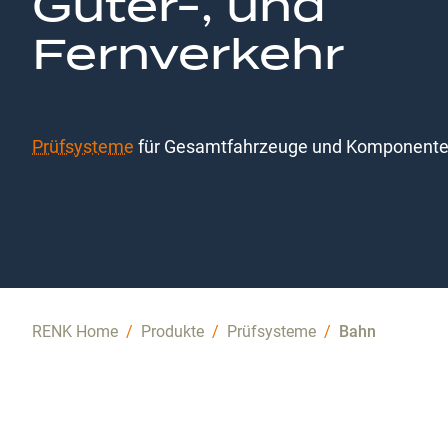
Güter-, und
Fernverkehr
Prüfsysteme
für Gesamtfahrzeuge und Komponent
RENK Home
/
Produkte
/
Prüfsysteme
/
Bahn