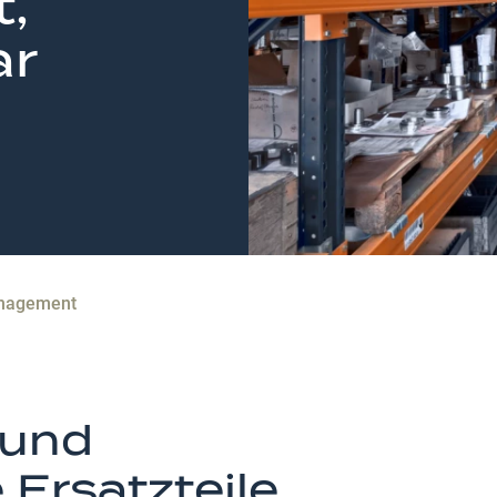
,
ar
anagement
 und
Ersatzteile