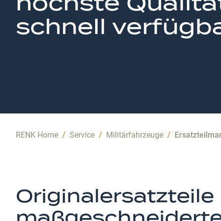
höchste Qualität
schnell verfügb
RENK Home
/
Service
/
Militärfahrzeuge
/
Ersatzteilm
Originalersatzteile
maßgeschneiderte 