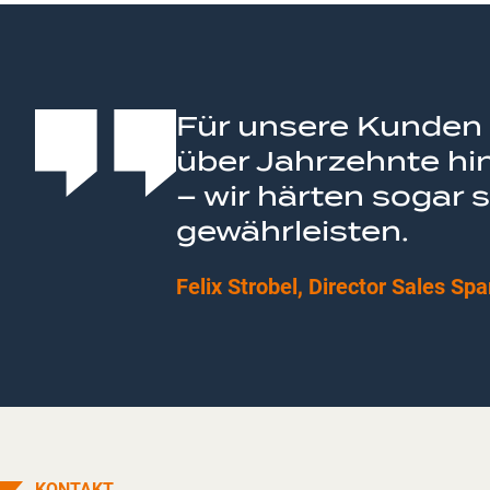
Für unsere Kunden i
über Jahrzehnte hi
– wir härten sogar s
gewährleisten.
Felix Strobel, Director Sales Spa
KONTAKT