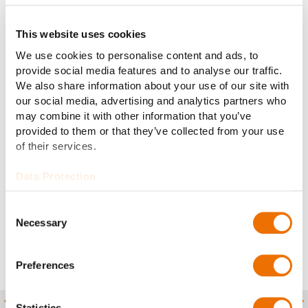
Beitrag zur Sicherheit und Verteidigungsfähigkeit.
Mehr als 70 Armeen vertrauen heute auf unsere
This website uses cookies
Systeme.
We use cookies to personalise content and ads, to
provide social media features and to analyse our traffic.
Wir sind davon überzeugt, dass insbesondere
We also share information about your use of our site with
gepanzerte Fahrzeuge auch in Zukunft eine zentrale
our social media, advertising and analytics partners who
Säule des Fähigkeitsprofils von Armeen sein werden.
may combine it with other information that you’ve
Dies gilt sowohl für Rad- als auch für
Kettenfahrzeuge
.
provided to them or that they’ve collected from your use
Unserer Ansicht nach wird in der modernen
of their services.
Einsatzführung die Nachfrage nach innovativer
Mobilitätstechnologie steigen, um dem Nutzer
Data Protection
konstruktive, operative und taktische Vorteile zu
bieten.
Consent
Necessary
Selection
Preferences
Statistics