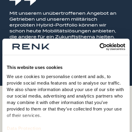
Mit unserem unübertroffenen Angebot an
Getrieben und unserem militärisch
erprobten Hybrid-Portfolio können wir
schon heute Mobilitätslösungen anbieten,
die andere für ein Zukunftsthema hielten.
Walter Kammer, Sales Director Mobility
Solutions
This website uses cookies
We use cookies to personalise content and ads, to
provide social media features and to analyse our traffic.
We also share information about your use of our site with
our social media, advertising and analytics partners who
may combine it with other information that you’ve
02 MOTOREN UND GENERATOREN
provided to them or that they’ve collected from your use
Unsere Motorgeneratoren sind
of their services.
das Herzstück unserer
Data Protection
Hybridsysteme.