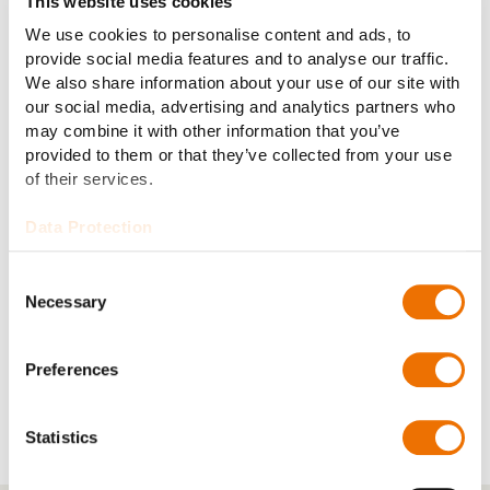
This website uses cookies
Drehmomentverhältnis
We use cookies to personalise content and ads, to
2.3
im Stillstand:
provide social media features and to analyse our traffic.
We also share information about your use of our site with
our social media, advertising and analytics partners who
Getriebegewicht (ohne
may combine it with other information that you’ve
1.980 kg
Ölfüllung):
provided to them or that they’ve collected from your use
of their services.
Vollständig integriert,
Bremssystem:
Data Protection
leistungsstark
Consent
Integriert, hohe
Necessary
Selection
Lenksystem:
Manövrierfähigkeit
Preferences
Statistics