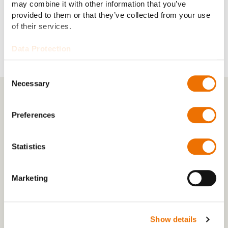
may combine it with other information that you’ve
provided to them or that they’ve collected from your use
of their services.
Data Protection
Consent
Necessary
Selection
PROJEKTE MIT RENK
Preferences
Unser Angebot und Ansatz
Als einer der größten Anbieter von Mobilitätslösungen
Statistics
mit einer Vielzahl von Projekten und jahrzehntelanger
Erfahrung haben wir ein breites Spektrum an
Marketing
Simulations- und Testmöglichkeiten geschaffen.
Nachfolgend finden Sie einige Beispiele für Testfälle
und Simulationsszenarien.
Show details
Modellierung von Ketten- und