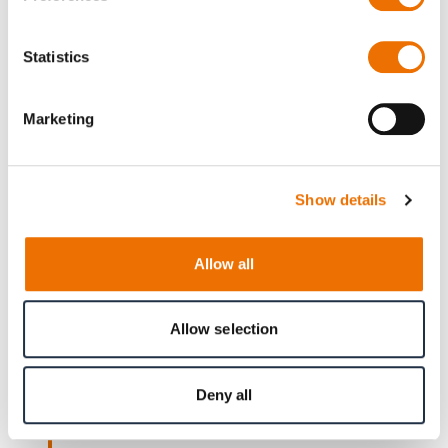
Statistics
Marketing
1992
Show details
Vice Versa
Allow all
RENK baut ein
Planetengetriebe
für einen
Schiffsantrieb mit gegenläufigen Propellern
– mit unfassbaren 20.600 kW
Allow selection
Leistungspotential.
Deny all