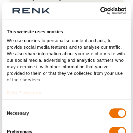
Produktbereichen automatische
Fahrzeuggetriebe
, Antriebselemente und
Prüfsysteme
.
This website uses cookies
We use cookies to personalise content and ads, to
provide social media features and to analyse our traffic.
We also share information about your use of our site with
our social media, advertising and analytics partners who
1989
may combine it with other information that you’ve
provided to them or that they’ve collected from your use
of their services.
Eine Leistungsklasse für
Data Protection
sich
Consent
RENK produziert ein Turbogetriebe mit der
Necessary
Selection
höchsten in einem Zahneingriff übertragenen
Leistung, die je gemessen wurde: 75.000 kW.
Preferences