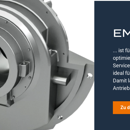
EM
... ist
optimie
Service
ideal f
Damit l
Antrieb
Zu d