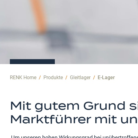
RENK Home
/
Produkte
/
Gleitlager
/
E-Lager
Steigern
Sie
Mit gutem Grund si
Ihre
Marktführer mit u
Effizienz
Um unseren hohen Wirkungsgrad bei unübertroffener 