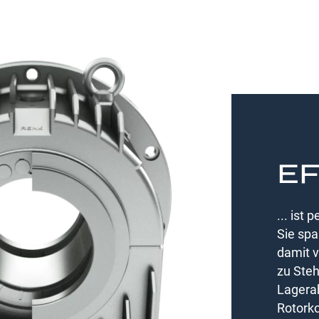
EF
... ist
Sie spa
damit v
zu Steh
Lagera
Rotorko