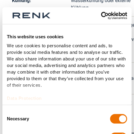
Kühlung:
Wasserkühlung oder externe
Kühlung
Diverse Bohrungsausführung
gem. Anforderung, z. B.
This website uses cookies
Bohrungsausführung:
kreiszylindrische Bohrung, Zwe
We use cookies to personalise content and ads, to
Vierkeilbohrung oder
provide social media features and to analyse our traffic.
Radialkippsegmente
We also share information about your use of our site with
our social media, advertising and analytics partners who
Elektrische Isolierung,
may combine it with other information that you’ve
Optionen:
Schmierstoffversorgungsanla
provided to them or that they’ve collected from your use
Hydrostatische Anfahrhilfe
of their services.
Data Protection
Temperaturüberwachung mit
PT100, Vorbereitung für
Consent
Zubehör:
Schwingungs-/
Necessary
Selection
Drehzahlsensoren