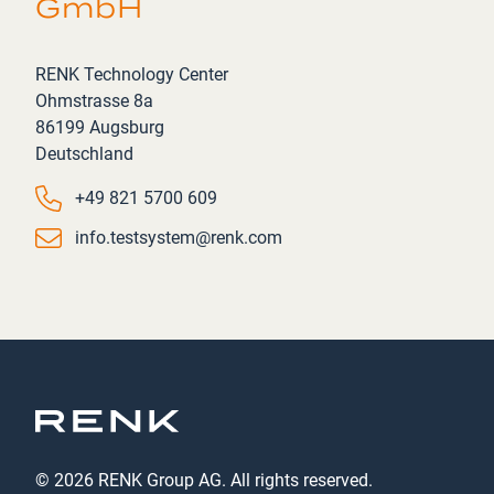
GmbH
Address
RENK Technology Center
Ohmstrasse 8a
86199 Augsburg
Deutschland
Phone number
+49 821 5700 609
Email
info.testsystem@renk.com
© 2026 RENK Group AG. All rights reserved.