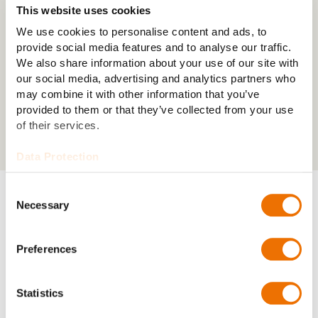
This website uses cookies
We use cookies to personalise content and ads, to
Kosten
provide social media features and to analyse our traffic.
We also share information about your use of our site with
Entscheidungsvorlage
our social media, advertising and analytics partners who
may combine it with other information that you’ve
provided to them or that they’ve collected from your use
of their services.
Data Protection
Consent
Necessary
Selection
Projektierungen
Preferences
Als weiteres Themenfeld der Machbarkeitsstudie oder
als separate nachfolgende Maßnahme ist die
Statistics
Projektierung des Prüfstandes zu erstellen. Diese