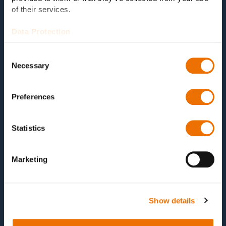
und heutiger Standard
of their services.
Menügeführte Anweisungen für einfache
Bedienung
Data Protection
Klare Ergebnisdarstellung mit
Consent
Übertragungsmöglichkeit zum OEM für tiefere
Necessary
Selection
Analysen
Messpunkte und Schnittstellen
Preferences
anwendungsbezogen definierbar
Statistics
Marketing
Show details