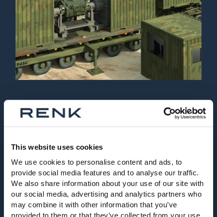
Auswertung / Diagnose:
Hard- und Software basierend auf RENK Dynamic
This website uses cookies
Data System (RDDS)
We use cookies to personalise content and ads, to
Diagnosefunktionen aus dem bekannten RDDS
provide social media features and to analyse our traffic.
System für unkomplizierte Anwendung
We also share information about your use of our site with
Ausführung als Tablet oder PC-Lösung
our social media, advertising and analytics partners who
may combine it with other information that you’ve
Im Automobil-Segment mehrfach implementiert
provided to them or that they’ve collected from your use