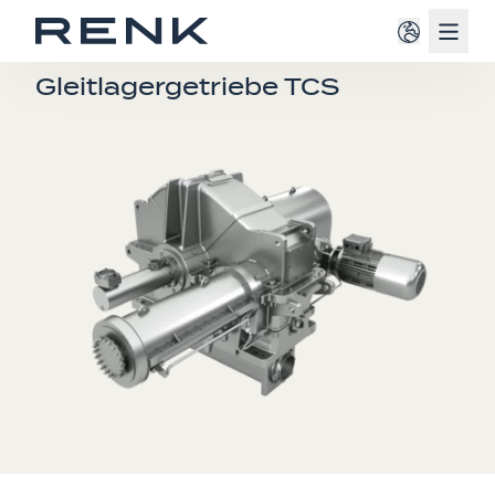
Navig
STIRNRADGETRIEBE
Gleitlagergetriebe TCS