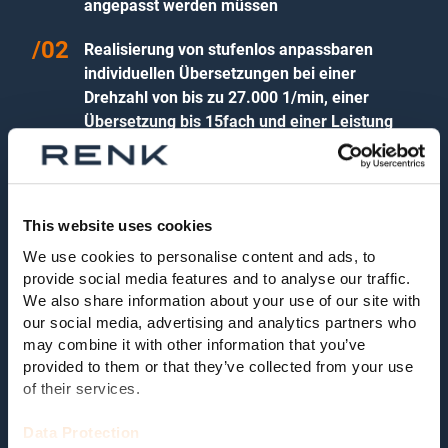
angepasst werden müssen
Realisierung von stufenlos anpassbaren
individuellen Übersetzungen bei einer
Drehzahl von bis zu 27.000 1/min, einer
Übersetzung bis 15fach und einer Leistung
von bis zu 20MW auf den kundenspezifischen
Bedarf
Sehr kurze Reaktionszeit für Komplett- und
This website uses cookies
Einzelkomponenten durch hohen Grad an
We use cookies to personalise content and ads, to
baugrößenspezifischer Standardisierung und
provide social media features and to analyse our traffic.
die dadurch mögliche Vorhaltung von
We also share information about your use of our site with
Zwischenerzeugnissen
our social media, advertising and analytics partners who
may combine it with other information that you’ve
Standard-Turbogetriebe für alle
provided to them or that they’ve collected from your use
Anwendungen
of their services.
Kurze Lieferzeit durch hohen
Data Protection
Bevorratungsgrad