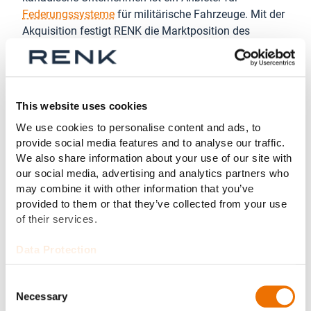
Federungssysteme
für militärische Fahrzeuge. Mit der
Akquisition festigt RENK die Marktposition des
Unternehmens in Nordamerika, die 2019 mit der
Übernahme der Horstman Group begonnen und im
Nachgang zur Übernahme des Bereichs Combat
Propulsion Systems von L3Harris Technologies und
This website uses cookies
damit zur Gründung von RENK America im Jahr 2021
We use cookies to personalise content and ads, to
geführt hat.
provide social media features and to analyse our traffic.
We also share information about your use of our site with
Ambitionierte Ziele im Rahmen der
our social media, advertising and analytics partners who
Nachhaltigkeitsstrategie 2030
may combine it with other information that you’ve
Mit dem Jahresabschluss für das Jahr 2022 hat die
provided to them or that they’ve collected from your use
of their services.
RENK Group erstmals auch einen
Nachhaltigkeitsbericht veröffentlicht. RENK hat sich
Data Protection
zum Ziel gesetzt, bis zum Jahr 2030 in Europa sowie
bis 2040 in allen anderen Regionen klimaneutral
Consent
(„carbon net zero“ mit Blick auf Scope 1 und Scope 2
Necessary
Selection
Emissionen) zu sein. Schon heute wird der Bedarf an