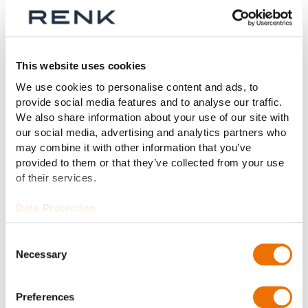
Die kundenspezifischen Lösungen bieten für den
kompletten Leistungsbereich vielfältige Optionen wie
besonders geräuscharmes Design, auch mit
elastischer Lagerung, individuelle Anordnung der
This website uses cookies
Antriebsmaschinen, Schocksicherheit und Flutbarkeit.
We use cookies to personalise content and ads, to
Der Lieferumfang wird durch vielfältige
provide social media features and to analyse our traffic.
Zusatzausstattung rund um die Antriebsanlage
We also share information about your use of our site with
ergänzt. Wahlweise sind Seekühlwasserkomponenten,
our social media, advertising and analytics partners who
Wellenbrems- und -drehvorrichtungen und externe
may combine it with other information that you’ve
Drucklager im Paket erhältlich.
provided to them or that they’ve collected from your use
of their services.
Data Protection
Consent
Necessary
Selection
Preferences