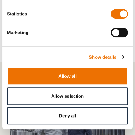
Downloads
Statistics
RENK - Marine propulsion systems (7.2 MB)
Marketing
Show details
Allow all
KONTAKT
Allow selection
Deny all