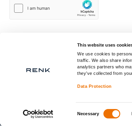
This website uses cookie
We use cookies to personal
traffic. We also share info
analytics partners who may
they’ve collected from your
Data Protection
Consent
Necessary
Selection
© 2026 RENK Group AG. All rights reserved.
/
Kontakt
/
Karri