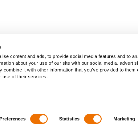
s
ise content and ads, to provide social media features and to an
rmation about your use of our site with our social media, advertis
 combine it with other information that you’ve provided to them o
 use of their services.
Preferences
Statistics
Marketing
ere
/
Datenschutz
/
Impressum
/
Allgemeine Geschäftsbedingung