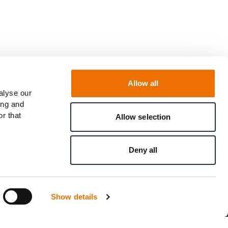
Senden
Allow all
alyse our
ing and
r that
Allow selection
Deny all
Show details
en
/
Regelverstoß melden