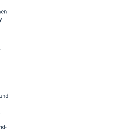
hen
y
,
 und
.
id-