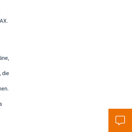
t
DAX.
äne,
 die
hen.
s