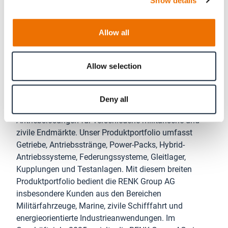
Show details
Das gemeinsam entwickelte UGV-
Demonstrationsmodell ist vom 15. bis 19. Juni 2026
Allow all
auf der Eurosatory in Paris am RENK-Stand J280 in
Halle 6 zu sehen.
Allow selection
Über die RENK Group AG
Die RENK Group AG mit Hauptsitz in Augsburg ist ein
Deny all
weltweit führender Hersteller von missionskritischen
Antriebslösungen für verschiedene militärische und
zivile Endmärkte. Unser Produktportfolio umfasst
Getriebe, Antriebsstränge, Power-Packs, Hybrid-
Antriebssysteme, Federungssysteme, Gleitlager,
Kupplungen und Testanlagen. Mit diesem breiten
Produktportfolio bedient die RENK Group AG
insbesondere Kunden aus den Bereichen
Militärfahrzeuge, Marine, zivile Schifffahrt und
energieorientierte Industrieanwendungen. Im