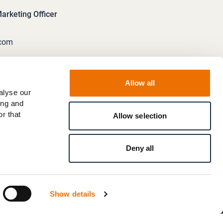
rketing Officer
.com
Allow all
alyse our
ing and
r that
Allow selection
Deny all
Show details
en
/
Regelverstoß melden