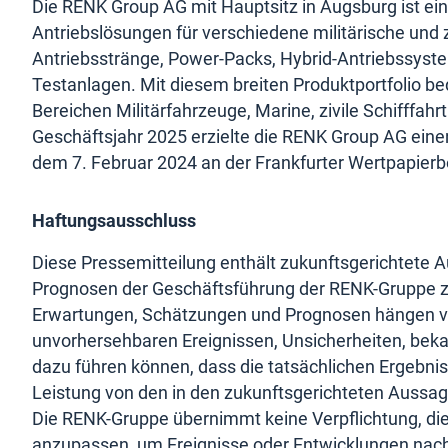
Die RENK Group AG mit Hauptsitz in Augsburg ist ein
Antriebslösungen für verschiedene militärische und 
Antriebsstränge, Power-Packs, Hybrid-Antriebssyst
Testanlagen. Mit diesem breiten Produktportfolio 
Bereichen Militärfahrzeuge, Marine, zivile Schifffah
Geschäftsjahr 2025 erzielte die RENK Group AG eine
dem 7. Februar 2024 an der Frankfurter Wertpapierb
Haftungsausschluss
Diese Pressemitteilung enthält zukunftsgerichtete 
Prognosen der Geschäftsführung der RENK-Gruppe zu
Erwartungen, Schätzungen und Prognosen hängen vo
unvorhersehbaren Ereignissen, Unsicherheiten, bek
dazu führen können, dass die tatsächlichen Ergebnis
Leistung von den in den zukunftsgerichteten Aussa
Die RENK-Gruppe übernimmt keine Verpflichtung, die
anzupassen, um Ereignisse oder Entwicklungen nach