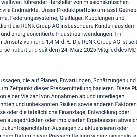
 weltweit führender Hersteller von missionskritischen
zivile Endmärkte. Unser Produktportfolio umfasst Getrieb
eme, Federungssysteme, Gleitlager, Kupplungen und
bedient die RENK Group AG insbesondere Kunden aus den
rt und energieorientierte Industrieanwendungen. Im
n Umsatz von rund 1,4 Mrd. €. Die RENK Group AG ist sei
örse notiert und seit dem 24. März 2025 Mitglied des M
Aussagen, die auf Plänen, Erwartungen, Schätzungen und
m Zeitpunkt dieser Pressemitteilung basieren. Diese Pl
n einer Vielzahl von Annahmen ab und unterliegen
annten und unbekannten Risiken sowie anderen Faktoren,
se oder die tatsächliche Finanzlage, Entwicklung oder
gen ausgedrückten oder implizierten Ergebnissen abweic
 zukunftsgerichteten Aussagen zu aktualisieren oder
 dem Datum dieser Pressemitteilung widerzuspiegeln, e