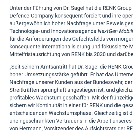
Unter der Führung von Dr. Sagel hat die RENK Group 
Defence-Company konsequent forciert und ihre oper
außergewöhnlich hoher Nachfrage unter Beweis geste
Technologie- und Innovationsagenda
NextGen Mobili
für die Anforderungen des Gefechtsfelds von morgen
konsequente Internationalisierung und fokussierte M
Mittelfristausrichtung von RENK bis 2030 und darüb
„Seit seinem Amtsantritt hat Dr. Sagel die RENK Gr
hoher Umsetzungsstärke geführt. Er hat das Unterneh
Nachfrage unserer Kunden aus der Bundeswehr, der
Streitkräften sprunghaft angestiegen ist, und gleichz
profitables Wachstum geschaffen. Mit der frühzeiti
sichern wir Kontinuität in einer für RENK und die ge
entscheidenden Wachstumsphase. Gleichzeitig ist di
uneingeschränkten Vertrauens in die Arbeit unseres
von Hermann, Vorsitzender des Aufsichtsrats der 