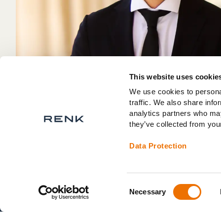
This website uses cookie
We use cookies to personal
traffic. We also share info
analytics partners who may
they’ve collected from your
Data Protection
Consent
Necessary
Selection
© 2026 RENK Group AG. All rights reserved.
/
Kontakt
/
Karri