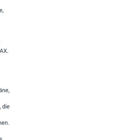
e,
t
DAX.
äne,
 die
hen.
s