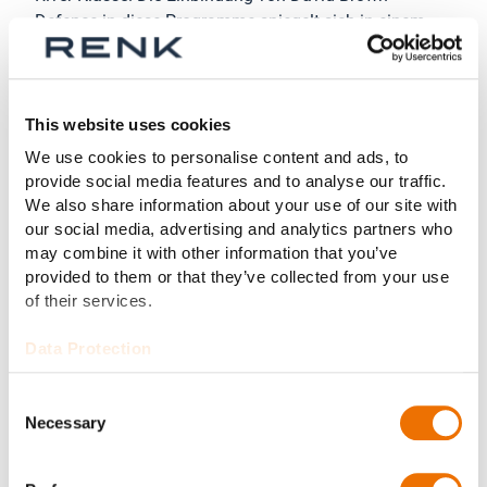
Defence in diese Programme spiegelt sich in einem
umfangreichen Auftragsbestand sowie einer starken
Projektpipeline mit einem Volumen von mehr als 700
Millionen Pfund für den Zeitraum von 2026 bis 2030
wider. Die Übernahme festigt die Marktführerschaft
This website uses cookies
von RENK im internationalen Marinegetriebemarkt und
We use cookies to personalise content and ads, to
erschließt eine langfristige Auftragsbasis in den
provide social media features and to analyse our traffic.
wichtigsten Marineprogrammen Großbritanniens,
We also share information about your use of our site with
Kanadas und Australiens. Aufgrund der langen
our social media, advertising and analytics partners who
may combine it with other information that you’ve
Lebenszyklen dieser Programme eröffnet die
provided to them or that they’ve collected from your use
Übernahme nachhaltige Wachstumschancen im
of their services.
Aftermarket-Geschäft. Insgesamt bedeutet die
Übernahme eine strategisch wichtige Ergänzung des
Data Protection
bestehenden Portfolios der RENK Group im
Marinesektor.
Consent
Necessary
Selection
Gezieltes Portfoliowachstum in drei
Verteidigungssegmenten