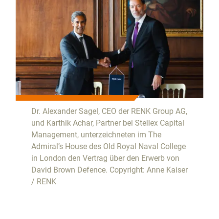
Dr. Alexander Sagel, CEO der RENK Group AG,
und Karthik Achar, Partner bei Stellex Capital
Management, unterzeichneten im The
Admiral’s House des Old Royal Naval College
in London den Vertrag über den Erwerb von
David Brown Defence. Copyright: Anne Kaiser
/ RENK