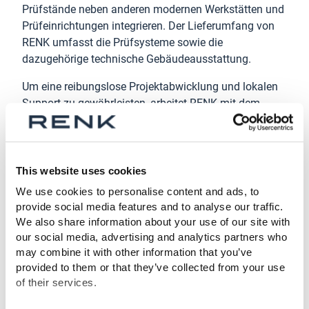
Prüfstände neben anderen modernen Werkstätten und
Prüfeinrichtungen integrieren. Der Lieferumfang von
RENK umfasst die Prüfsysteme sowie die
dazugehörige technische Gebäudeausstattung.
Um eine reibungslose Projektabwicklung und lokalen
Support zu gewährleisten, arbeitet RENK mit dem
niederländischen Unternehmen Van Halteren
Technologies zusammen, das als Subunternehmer für
Vor-Ort-Dienstleistungen und Bauunterstützung
fungieren wird.
This website uses cookies
We use cookies to personalise content and ads, to
Der Auftrag hebt die Bedeutung von Testsystemen als
provide social media features and to analyse our traffic.
strategisch wichtigen Bestandteil im Lebenszyklus
We also share information about your use of our site with
militärischer Fahrzeuge hervor. Gleichzeitig zeigt er,
our social media, advertising and analytics partners who
dass RENK mit seiner Expertise nicht nur als
may combine it with other information that you’ve
Komponentenlieferant, sondern auch als Anbieter
provided to them or that they’ve collected from your use
kompletter Systemlösungen gefragt ist.
of their services.
Über die RENK Group AG