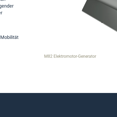
agender
er
Mobilität
M82 Elektromotor-Generator