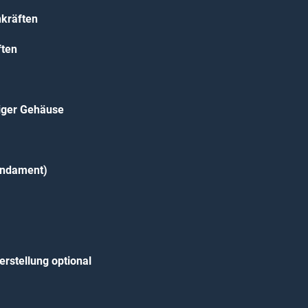
nkräften
ften
iger Gehäuse
Fundament)
rstellung optional