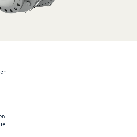
gen
en
nte