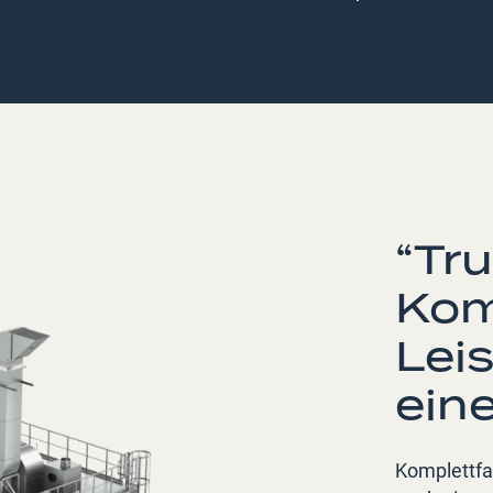
“Tru
Kom
Lei
ein
Komplettfa