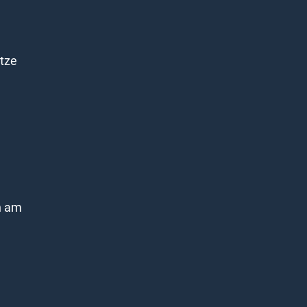
ätze
n am