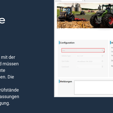
e
 mit der
nd müssen
nte
sen. Die
rüfstände
passungen
gung.