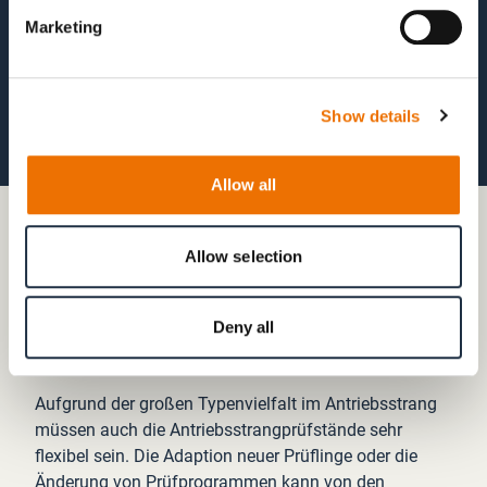
Marketing
Show details
Allow all
03 EINFACHE ANPASSUNGSFÄHIGKEIT
Allow selection
Einfache Anpassungsfähigkeit bei
Änderungen des Prüfprogramms
Deny all
oder des Prüflings
Aufgrund der großen Typenvielfalt im Antriebsstrang
müssen auch die Antriebsstrangprüfstände sehr
flexibel sein. Die Adaption neuer Prüflinge oder die
Änderung von Prüfprogrammen kann von den