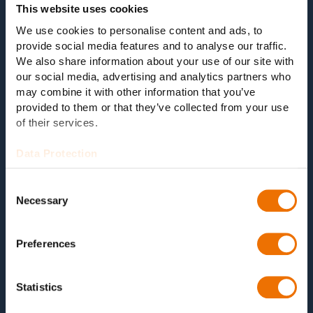
This website uses cookies
We use cookies to personalise content and ads, to
02 ZAHLREICHE ERWEITERUNGSPAKETE
provide social media features and to analyse our traffic.
We also share information about your use of our site with
Zahlreiche Erweiterungspakete
our social media, advertising and analytics partners who
für alle Prüfanforderungen
may combine it with other information that you’ve
provided to them or that they’ve collected from your use
Für die Antriebsstrangprüfstände bietet RENK
of their services.
zahlreiche Erweiterungspakete für
Antriebstechnik
,
Prüflingsaufnahme, Messtechnik oder
Data Protection
Gebäudeinfrastruktur. Exakt auf die Prüfaufgabe
zugeschnitten und bei veränderten Anforderungen
Consent
auch nachträglich nachrüstbar.
Necessary
Selection
Preferences
Statistics