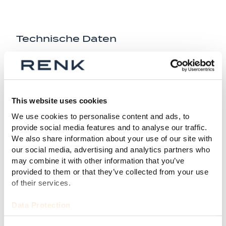
Technische Daten
Leistung:
2–35 MW
This website uses cookies
Welle mit niedriger Drehzahl:
< 3 600 rpm
We use cookies to personalise content and ads, to
provide social media features and to analyse our traffic.
We also share information about your use of our site with
Welle mit hoher Drehzahl:
< 20 000 rpm
our social media, advertising and analytics partners who
may combine it with other information that you’ve
provided to them or that they’ve collected from your use
Übersetzung:
3–11
of their services.
Wirkungsgrad:
99,00%
Data Protection