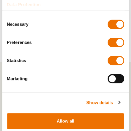
Data Protection
TA50I; TA56I; TA63I; TA71I; TA80I;
Erhältlich als:
Consent
TA90I
Necessary
Selection
Preferences
Statistics
Marketing
Show details
Allow all