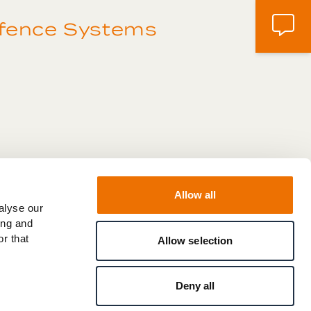
fence Systems
group.com
Allow all
alyse our
ing and
r that
Allow selection
Deny all