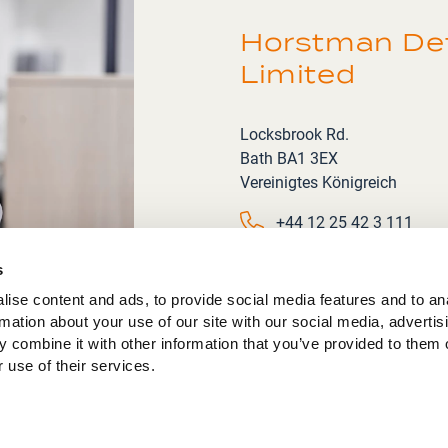
Horstman De
Limited
Address
Locksbrook Rd.
Bath BA1 3EX
Vereinigtes Königreich
Phone number
+44 12 25 42 3 111
Email
information@horstman
s
ise content and ads, to provide social media features and to an
rmation about your use of our site with our social media, advertis
 combine it with other information that you’ve provided to them o
 use of their services.