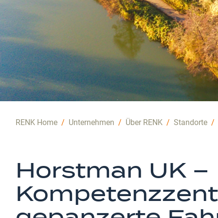
RENK Home
/
Unternehmen
/
Über RENK
/
Standorte
/
Horstman UK –
Kompetenzzent
gepanzerte Fah