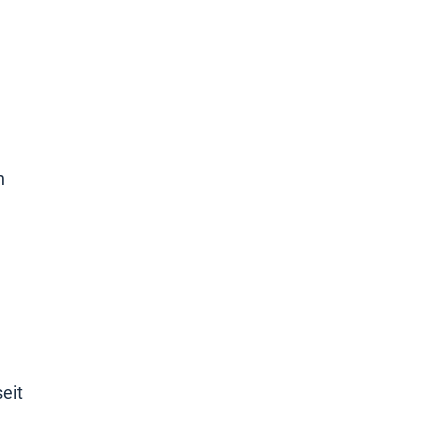
n
eit