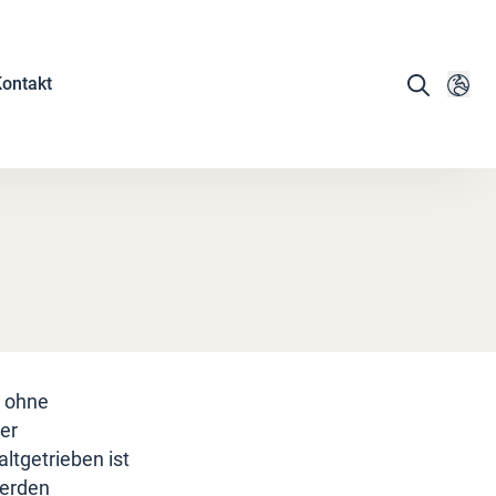
ontakt
d ohne
er
ltgetrieben ist
werden