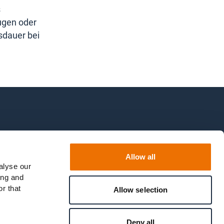
s
ugen oder
sdauer bei
en
/
Regelverstoß melden
Allow all
alyse our
ing and
r that
Allow selection
Deny all