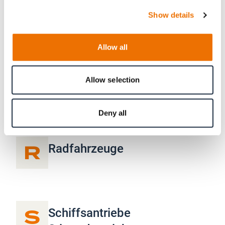
Show details
P
Planetengetriebe
Allow all
Planetenstufe
Powerpacks
Allow selection
Prüfsysteme
Deny all
R
Radfahrzeuge
S
Schiffsantriebe