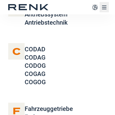
A
Antriebskomponenten
Navig
Antriebssystem
Antriebstechnik
C
CODAD
CODAG
CODOG
COGAG
COGOG
F
Fahrzeuggetriebe