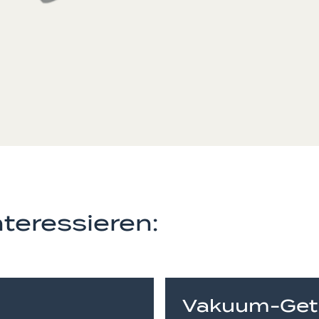
teressieren:
Vakuum-Get