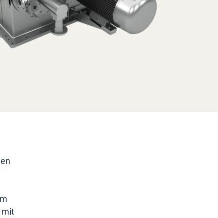
gen
im
 mit