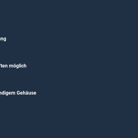
ung
ften möglich
andigem Gehäuse