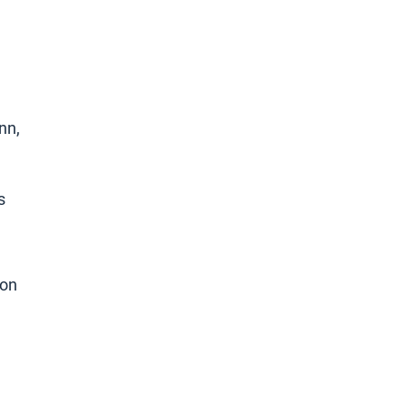
nn,
s
von