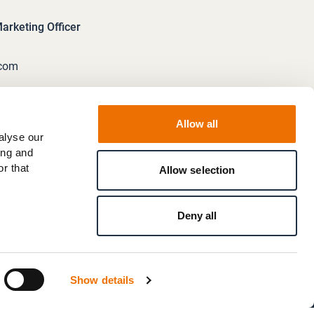
rketing Officer
.com
Allow all
alyse our
ing and
r that
Allow selection
Deny all
Show details
en
/
Regelverstoß melden