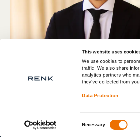
This website uses cookie
We use cookies to personal
traffic. We also share info
analytics partners who may
they’ve collected from your
Data Protection
Consent
Necessary
Selection
© 2026 RENK Group AG. All rights reserved.
/
Kontakt
/
Karri