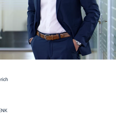
rich
RENK