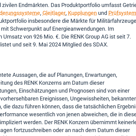
 zivilen Endmärkten. Das Produktportfolio umfasst Getri
derungssysteme
,
Gleitlager
,
Kupplungen
und
Prüfsyste
tportfolio insbesondere die Märkte für Militärfahrzeuge
onen mit Schwerpunkt auf Energieanwendungen. Im
 Umsatz von 926 Mio. €. Die RENK Group AG ist seit 7.
istet und seit 9. Mai 2024 Mitglied des SDAX.
chtete Aussagen, die auf Planungen, Erwartungen,
itung des RENK Konzerns am Datum dieser
tungen, Einschätzungen und Prognosen sind von einer
nvorhersehbaren Ereignissen, Ungewissheiten, bekannte
, die dazu führen können, dass die tatsächlichen Ergebn
Performance wesentlich von jenen abweichen, die in diese
impliziert werden. Der RENK Konzern übernimmt keinerle
ussagen fortzuschreiben oder an nach dem Datum dieser