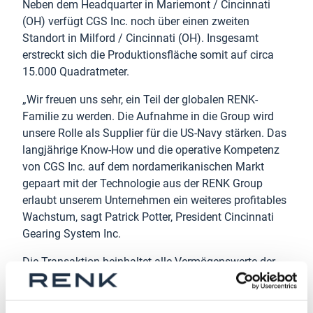
Neben dem Headquarter in Mariemont / Cincinnati
(OH) verfügt CGS Inc. noch über einen zweiten
Standort in Milford / Cincinnati (OH). Insgesamt
erstreckt sich die Produktionsfläche somit auf circa
15.000 Quadratmeter.
„Wir freuen uns sehr, ein Teil der globalen RENK-
Familie zu werden. Die Aufnahme in die Group wird
unsere Rolle als Supplier für die US-Navy stärken. Das
langjährige Know-How und die operative Kompetenz
von CGS Inc. auf dem nordamerikanischen Markt
gepaart mit der Technologie aus der RENK Group
erlaubt unserem Unternehmen ein weiteres profitables
Wachstum, sagt Patrick Potter, President Cincinnati
Gearing System Inc.
Die Transaktion beinhaltet alle Vermögenswerte der
CGS Inc. inklusive der Standorte Mariemont und
Milford in Ohio und steht unter Vorbehalt der üblichen
Abschlussbedingungen inklusive behördlichen