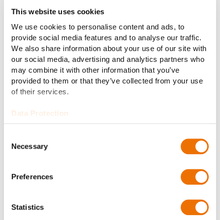
Zustimmungen. Der Abschluss wird im 1. Quartal
This website uses cookies
2025 erwartet.
We use cookies to personalise content and ads, to
provide social media features and to analyse our traffic.
Über den Kaufpreis haben beide Parteien
We also share information about your use of our site with
Stillschweigen vereinbart.
our social media, advertising and analytics partners who
may combine it with other information that you’ve
Über die RENK Group AG
provided to them or that they’ve collected from your use
of their services.
Die RENK Group AG mit Hauptsitz in Augsburg ist ein
weltweit führender Hersteller von einsatzkritischen
Data Protection
Antriebslösungen in verschiedenen militärischen und
zivilen Endmärkten. Das Produktportfolio umfasst
Consent
Getriebe, Fahrzeugantriebe,
Powerpacks
, hybride
Necessary
Selection
Antriebe,
Federungssysteme
,
Gleitlager
,
Kupplungen
und
Prüfsysteme
. Die RENK Group AG bedient mit
diesem breiten Produktportfolio insbesondere die
Preferences
Märkte für Militärfahrzeuge, Marine, zivile Seefahrt
und industrielle Applikationen mit Schwerpunkt auf
Statistics
Energieanwendungen. Im Geschäftsjahr 2023 erzielte