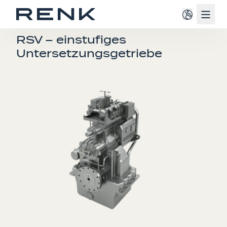
Navig
EINMOTOREN-SCHIFFSGETRIEBE
RSV – einstufiges
Untersetzungsgetriebe