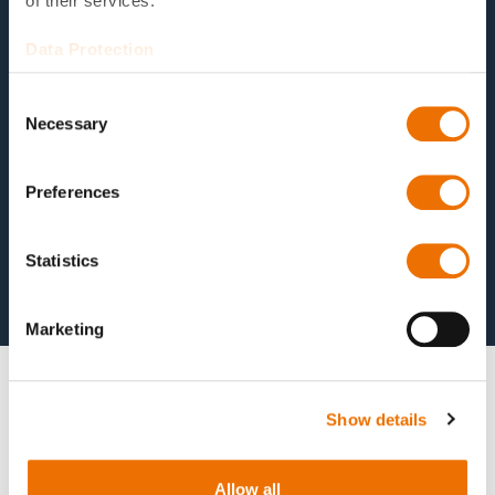
of their services.
der Maßnahmen, einschließlich der Expertise
für den perfekten Zahneingriff und optionaler
Data Protection
elastischer Lagerung
Consent
Erhältlich in mehreren verschiedenen
Necessary
Selection
Ausführungen, darunter als CODAG oder
CODOG, CODELAG oder CODELOG, COGAG
Preferences
oder COGOG. Cross-Connect-Getriebe sind
optional verfügbar für alle Konfigurationen.
Statistics
Marketing
Show details
Technische Daten
Allow all