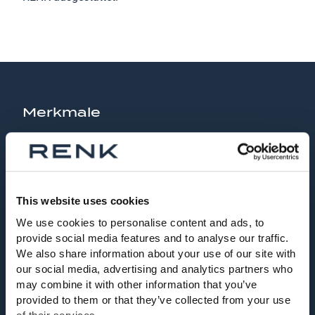
Merkmale
Die Kombination der verfügbaren
Antriebsmaschinen machen die Lösungen
von RENK skalierbar, sodass diese an jedes
Fahrprofil angepasst werden können
This website uses cookies
We use cookies to personalise content and ads, to
Höchstmaß an Überlebensfähigkeit der
provide social media features and to analyse our traffic.
Schiffsantriebsanlage. Dazu gehören unter
We also share information about your use of our site with
anderem stoßfeste Getriebe und der Betrieb
our social media, advertising and analytics partners who
unter Wasser
may combine it with other information that you’ve
provided to them or that they’ve collected from your use
Geräuscharmut ermöglicht durch die Vielzahl